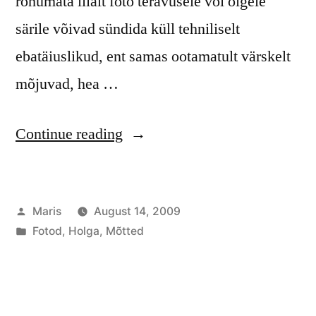
rõhumata liialt foto teravusele või õigele
särile võivad sündida küll tehniliselt
ebatäiuslikud, ent samas ootamatult värskelt
mõjuvad, hea …
“Ettearvamatu
Continue reading
Holga”
Posted
Maris
August 14, 2009
by
Posted
Fotod
,
Holga
,
Mõtted
in