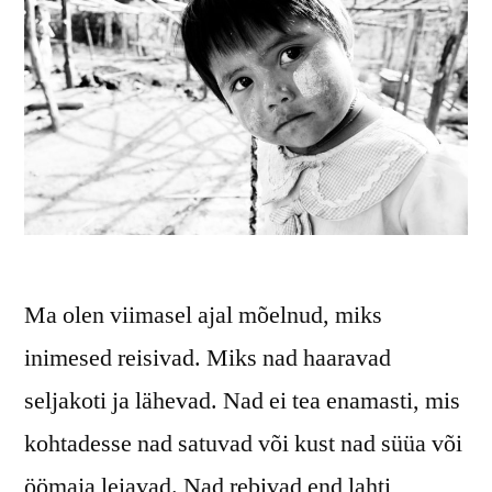
Ma olen viimasel ajal mõelnud, miks
inimesed reisivad. Miks nad haaravad
seljakoti ja lähevad. Nad ei tea enamasti, mis
kohtadesse nad satuvad või kust nad süüa või
öömaja leiavad. Nad rebivad end lahti