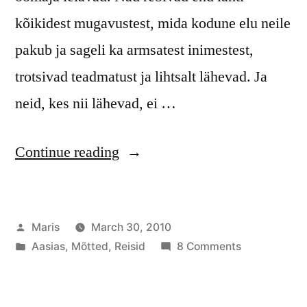
kõikidest mugavustest, mida kodune elu neile
pakub ja sageli ka armsatest inimestest,
trotsivad teadmatust ja lihtsalt lähevad. Ja
neid, kes nii lähevad, ei …
“Miks
Continue reading
inimesed
reisivad?”
Posted
Maris
March 30, 2010
by
Posted
on
Aasias
,
Mõtted
,
Reisid
8 Comments
in
Miks
inimesed
reisivad?