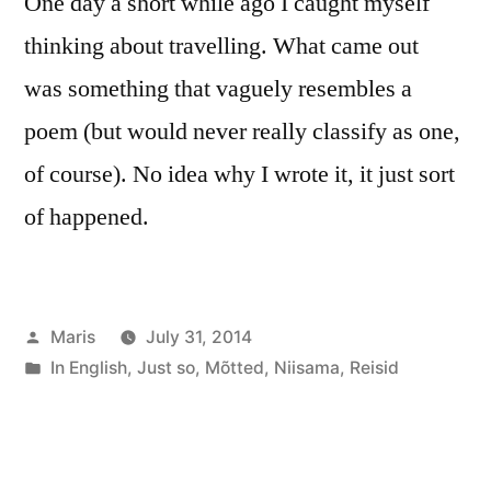
One day a short while ago I caught myself
thinking about travelling. What came out
was something that vaguely resembles a
poem (but would never really classify as one,
of course). No idea why I wrote it, it just sort
of happened.
Posted
Maris
July 31, 2014
by
Posted
In English
,
Just so
,
Mõtted
,
Niisama
,
Reisid
in