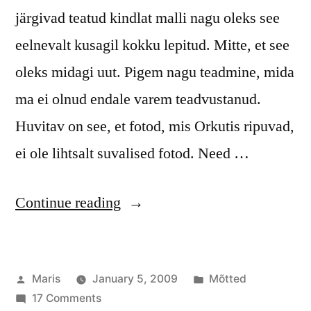
järgivad teatud kindlat malli nagu oleks see
eelnevalt kusagil kokku lepitud. Mitte, et see
oleks midagi uut. Pigem nagu teadmine, mida
ma ei olnud endale varem teadvustanud.
Huvitav on see, et fotod, mis Orkutis ripuvad,
ei ole lihtsalt suvalised fotod. Need …
“Millest
Continue reading
räägivad
meie
Posted
Posted
Maris
January 5, 2009
Mõtted
fotod
by
on
in
17 Comments
Orkutis?”