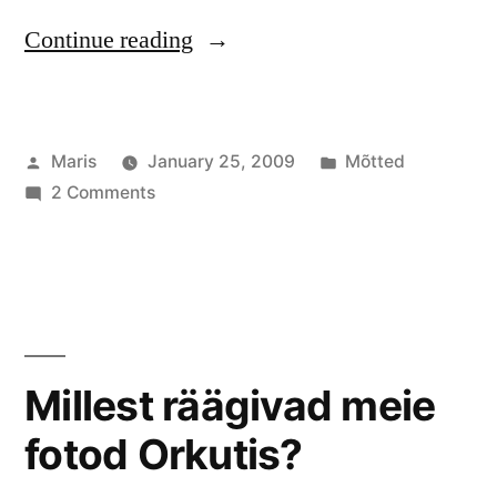
“Ellu
Continue reading
kulub
ära
Posted
Posted
Maris
January 25, 2009
Mõtted
rohkem
by
on
in
2 Comments
üllatusi”
Ellu
kulub
ära
rohkem
üllatusi
Millest räägivad meie
fotod Orkutis?