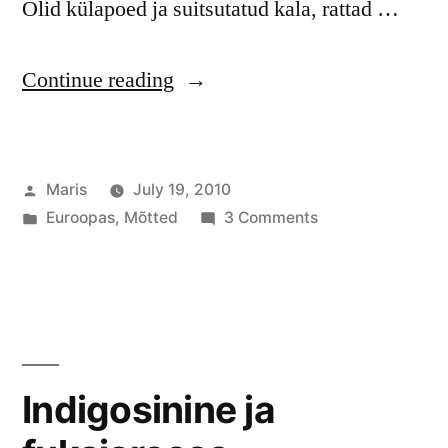
Olid külapoed ja suitsutatud kala, rattad …
“Pilvitu
Continue reading
pidu.
Kihnu”
Posted
Maris
July 19, 2010
by
Posted
on
Euroopas
,
Mõtted
3 Comments
in
Pilvitu
pidu.
Kihnu
Indigosinine ja