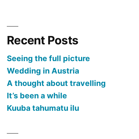
Millest
räägivad
meie
fotod
Recent Posts
Orkutis?
Seeing the full picture
Wedding in Austria
A thought about travelling
It’s been a while
Kuuba tahumatu ilu