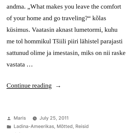
andma. „What makes you leave the comfort
of your home and go traveling?“ kõlas
küsimus. Vaatasin aknast lumetormi, kuhu
me tol hommikul Tšiili piiri lähistel parajasti
sattunud olime ja imestasin, miks on nii raske
vastata …
“Otsimisest,
Continue reading
leidmisest
ja
Posted
Maris
July 25, 2011
reisimise
by
Posted
Ladina-Ameerikas
,
Mõtted
,
Reisid
võimalikkusest”