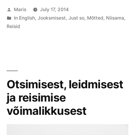
Posted
Maris
July 17, 2014
by
Posted
In English
,
Jooksmisest
,
Just so
,
Mõtted
,
Niisama
,
in
Reisid
Otsimisest, leidmisest
ja reisimise
võimalikkusest