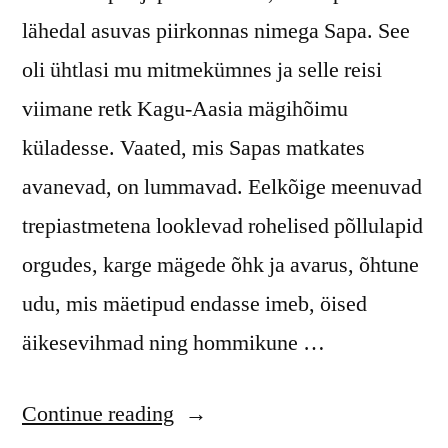
lähedal asuvas piirkonnas nimega Sapa. See
oli ühtlasi mu mitmekümnes ja selle reisi
viimane retk Kagu-Aasia mägihõimu
küladesse. Vaated, mis Sapas matkates
avanevad, on lummavad. Eelkõige meenuvad
trepiastmetena looklevad rohelised põllulapid
orgudes, karge mägede õhk ja avarus, õhtune
udu, mis mäetipud endasse imeb, öised
äikesevihmad ning hommikune …
“Indigosinine
Continue reading