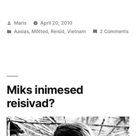
ja
fuksiaroosa”
Posted
Maris
April 20, 2010
by
Posted
on
Aasias
,
Mõtted
,
Reisid
,
Vietnam
2 Comments
in
Ind
ja
fuk
Miks inimesed
reisivad?