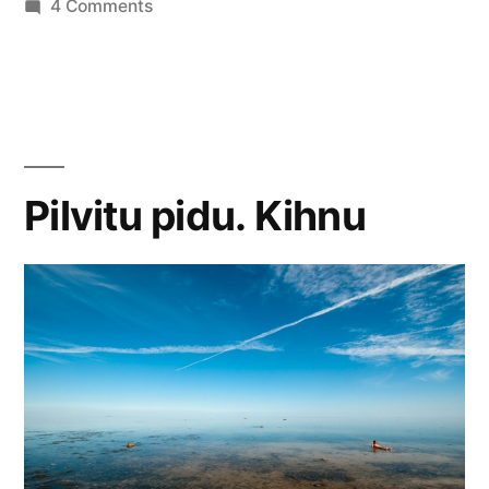
in
on
4 Comments
Otsimisest,
leidmisest
ja
reisimise
võimalikkusest
Pilvitu pidu. Kihnu