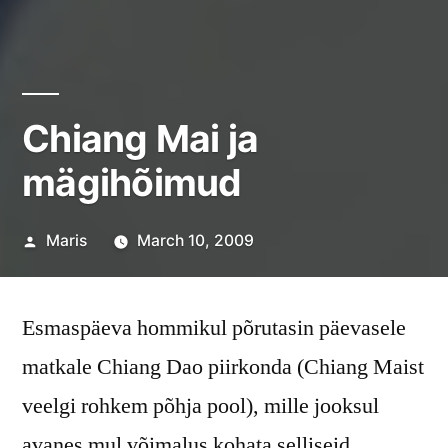
Chiang Mai ja
mägihõimud
Posted
Maris
March 10, 2009
by
Esmaspäeva hommikul põrutasin päevasele
matkale Chiang Dao piirkonda (Chiang Maist
veelgi rohkem põhja pool), mille jooksul
avanes mul võimalus kohata selliseid