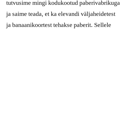
tutvusime mingi kodukootud paberivabrikuga
ja saime teada, et ka elevandi väljaheidetest
ja banaanikoortest tehakse paberit. Sellele
järgnes retk Tham Phra Noni koopasse, mis ei
ole küll kuigi sügav, aga see eest 360 m pikk
ja hõlmab endas lugematul arvul buddha
kujusid.