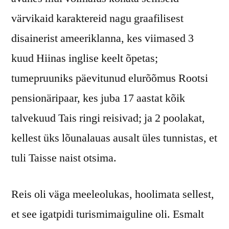
värvikaid karaktereid nagu graafilisest
disainerist ameeriklanna, kes viimased 3
kuud Hiinas inglise keelt õpetas;
tumepruuniks päevitunud elurõõmus Rootsi
pensionäripaar, kes juba 17 aastat kõik
talvekuud Tais ringi reisivad; ja 2 poolakat,
kellest üks lõunalauas ausalt üles tunnistas, et
tuli Taisse naist otsima.
Reis oli väga meeleolukas, hoolimata sellest,
et see igatpidi turismimaiguline oli. Esmalt