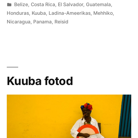
by
Posted
Belize
,
Costa Rica
,
El Salvador
,
Guatemala
,
in
Honduras
,
Kuuba
,
Ladina-Ameerikas
,
Mehhiko
,
Nicaragua
,
Panama
,
Reisid
Kuuba fotod