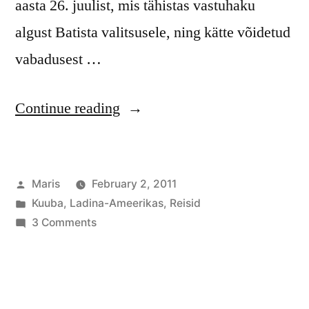
aasta 26. juulist, mis tähistas vastuhaku
algust Batista valitsusele, ning kätte võidetud
vabadusest …
“Vastuoluline
Continue reading
Kuuba”
Posted
Maris
February 2, 2011
by
Posted
Kuuba
,
Ladina-Ameerikas
,
Reisid
in
on
3 Comments
Vastuoluline
Kuuba