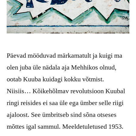
Päevad mööduvad märkamatult ja kuigi ma
olen juba üle nädala aja Mehhikos olnud,
ootab Kuuba kuidagi kokku võtmist.
Niisiis… Kõikehõlmav revolutsioon Kuubal
ringi reisides ei saa üle ega ümber selle riigi
ajaloost. See ümbritseb sind sõna otseses
mõttes igal sammul. Meeldetuletused 1953.