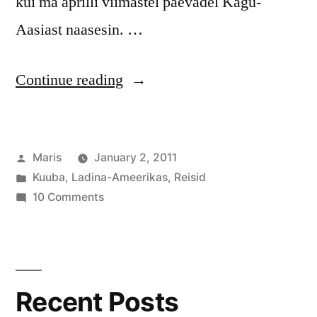
kui ma aprilli viimastel päevadel Kagu-
Aasiast naasesin. …
“Ladina-
Continue reading
Ameerikasse
reisima!”
Posted
Maris
January 2, 2011
by
Posted
Kuuba
,
Ladina-Ameerikas
,
Reisid
in
on
10 Comments
Ladina-
Ameerikasse
reisima!
Recent Posts