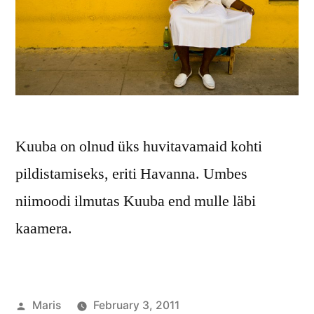
Kuuba on olnud üks huvitavamaid kohti
pildistamiseks, eriti Havanna. Umbes
niimoodi ilmutas Kuuba end mulle läbi
kaamera.
Posted
Maris
February 3, 2011