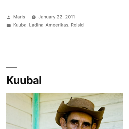
Posted
Maris
January 22, 2011
by
Posted
Kuuba
,
Ladina-Ameerikas
,
Reisid
in
Kuubal