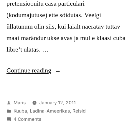
pretensioonitu casa particulari
(kodumajutuse) ette sõidutas. Veelgi
üllatunum olin siis, kui laialt naeratav tuttav
maailmarändur ukse avas ja mulle klaasi cuba
libre’t ulatas. …
“Kuubal”
Continue reading
Posted
Maris
January 12, 2011
by
Posted
Kuuba
,
Ladina-Ameerikas
,
Reisid
in
on
4 Comments
Kuubal