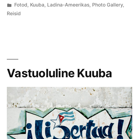
by
Posted
Fotod
,
Kuuba
,
Ladina-Ameerikas
,
Photo Gallery
,
in
Reisid
Vastuoluline Kuuba