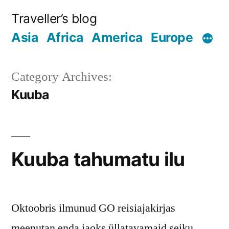
Skip
Traveller’s blog
to
Asia
Africa
America
Europe
content
Category Archives:
Kuuba
Kuuba tahumatu ilu
Oktoobris ilmunud GO reisiajakirjas
meenutan enda jaoks üllatavamaid seiku