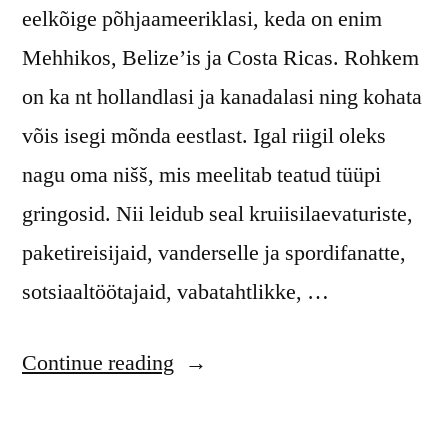
eelkõige põhjaameeriklasi, keda on enim
Mehhikos, Belize’is ja Costa Ricas. Rohkem
on ka nt hollandlasi ja kanadalasi ning kohata
võis isegi mõnda eestlast. Igal riigil oleks
nagu oma nišš, mis meelitab teatud tüüpi
gringosid. Nii leidub seal kruiisilaevaturiste,
paketireisijaid, vanderselle ja spordifanatte,
sotsiaaltöötajaid, vabatahtlikke, …
“Sihtkoht
Continue reading
Kesk-
Ameerika