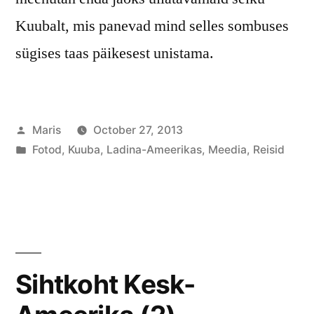
Kuubalt, mis panevad mind selles sombuses
sügises taas päikesest unistama.
Posted
Maris
October 27, 2013
by
Posted
Fotod
,
Kuuba
,
Ladina-Ameerikas
,
Meedia
,
Reisid
in
Sihtkoht Kesk-