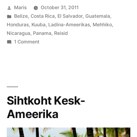
Posted
Maris
October 31, 2011
(2)”
by
Posted
Belize
,
Costa Rica
,
El Salvador
,
Guatemala
,
in
Honduras
,
Kuuba
,
Ladina-Ameerikas
,
Mehhiko
,
Nicaragua
,
Panama
,
Reisid
on
1 Comment
Sihtkoht
Kesk-
Ameerika
(2)
Sihtkoht Kesk-
Ameerika