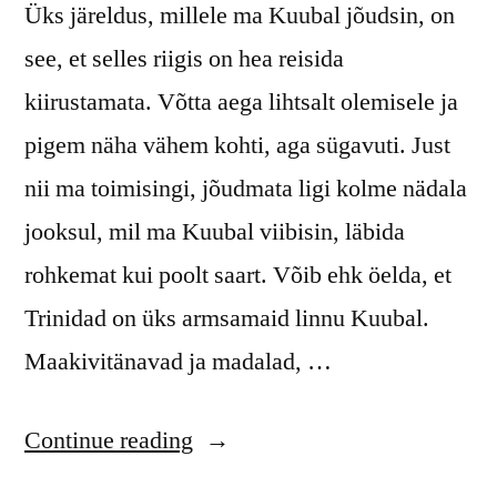
Üks järeldus, millele ma Kuubal jõudsin, on
see, et selles riigis on hea reisida
kiirustamata. Võtta aega lihtsalt olemisele ja
pigem näha vähem kohti, aga sügavuti. Just
nii ma toimisingi, jõudmata ligi kolme nädala
jooksul, mil ma Kuubal viibisin, läbida
rohkemat kui poolt saart. Võib ehk öelda, et
Trinidad on üks armsamaid linnu Kuubal.
Maakivitänavad ja madalad, …
“Trinidadist
Continue reading
Havannani”