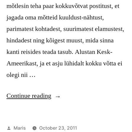
mõtlesin teha paar kokkuvõtvat postitust, et
jagada oma mõtteid kuuldust-nähtust,
parimatest kohtadest, suurimatest elamustest,
hindadest ning kõigest muust, mida sinna
kanti reisides teada tasub. Alustan Kesk-
Ameerikast, ja et asju lühidalt kokku võtta ei
olegi nii …
“Sihtkoht
Continue reading
Kesk-
Ameerika”
Posted
Maris
October 23, 2011