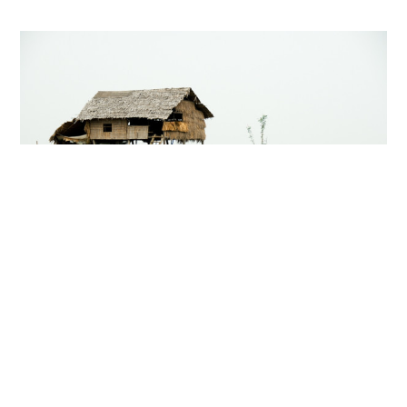
Kambodžas ringi rännates on raske mitte
märgata, kui leidlikud inimesed transpordi
korraldamisel olla võivad. Nagu mainitud on
populaarseim liikumisvahend