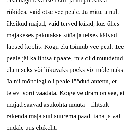
otsa nagu tavaliselt siin ja mujal Aasia
riikides, vaid otse vee peale. Ja mitte ainult
üksikud majad, vaid terved külad, kus ühes
majakeses pakutakse süüa ja teises käivad
lapsed koolis. Kogu elu toimub vee peal. Tee
peale jäi ka lihtsalt paate, mis olid muudetud
elamiseks või liikuvaks poeks või mõlemaks.
Ja nii mõnelegi oli peale löödud antenn, et
televiisorit vaadata. Kõige veidram on see, et
majad saavad asukohta muuta – lihtsalt
rakenda maja suti suurema paadi taha ja vali
endale uus elukoht.