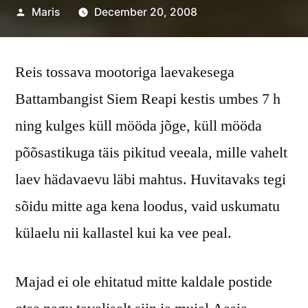
Posted
Maris
December 20, 2008
by
Reis tossava mootoriga laevakesega
Battambangist Siem Reapi kestis umbes 7 h
ning kulges küll mööda jõge, küll mööda
põõsastikuga täis pikitud veeala, mille vahelt
laev hädavaevu läbi mahtus. Huvitavaks tegi
sõidu mitte aga kena loodus, vaid uskumatu
külaelu nii kallastel kui ka vee peal.
Majad ei ole ehitatud mitte kaldale postide