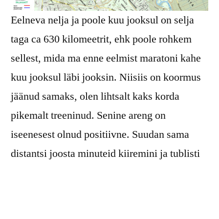
Eelneva nelja ja poole kuu jooksul on selja
taga ca 630 kilomeetrit, ehk poole rohkem
sellest, mida ma enne eelmist maratoni kahe
kuu jooksul läbi jooksin. Niisiis on koormus
jäänud samaks, olen lihtsalt kaks korda
pikemalt treeninud. Senine areng on
iseenesest olnud positiivne. Suudan sama
distantsi joosta minuteid kiiremini ja tublisti
madalama pulsiga võrreldes nelja kuu taguse
ajaga.