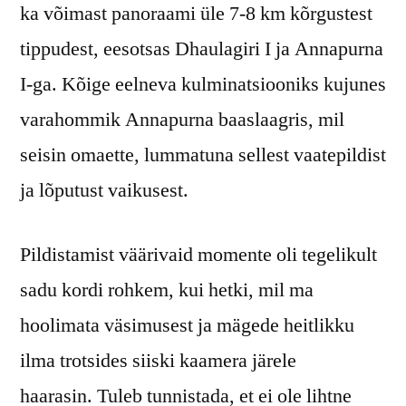
ka võimast panoraami üle 7-8 km kõrgustest
tippudest, eesotsas Dhaulagiri I ja Annapurna
I-ga. Kõige eelneva kulminatsiooniks kujunes
varahommik Annapurna baaslaagris, mil
seisin omaette, lummatuna sellest vaatepildist
ja lõputust vaikusest.
Pildistamist väärivaid momente oli tegelikult
sadu kordi rohkem, kui hetki, mil ma
hoolimata väsimusest ja mägede heitlikku
ilma trotsides siiski kaamera järele
haarasin. Tuleb tunnistada, et ei ole lihtne