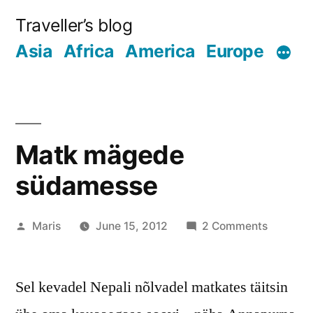
Skip
Traveller’s blog
to
Asia
Africa
America
Europe
content
Matk mägede
südamesse
Posted
on
Maris
June 15, 2012
2 Comments
by
Matk
mägede
Sel kevadel Nepali nõlvadel matkates täitsin
südames