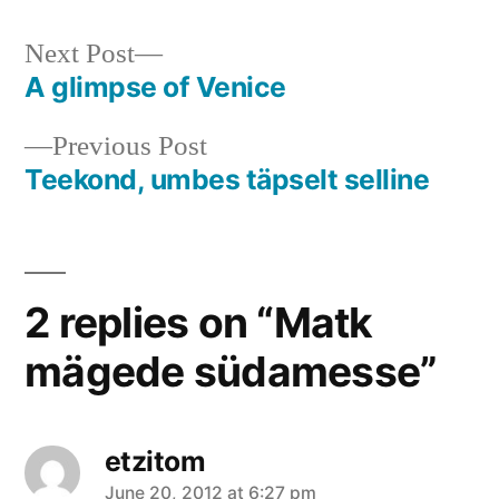
Next
Next Post
post:
A glimpse of Venice
Post
Previous
Previous Post
navigation
post:
Teekond, umbes täpselt selline
2 replies on “Matk
mägede südamesse”
etzitom
says:
June 20, 2012 at 6:27 pm