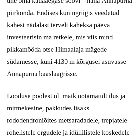
ühe oma kauaaegase soovi – näha Annapurna
piirkonda. Endises kuningriigis veedetud
kahest nädalast tervelt kaheksa päeva
investeerisin ma retkele, mis viis mind
pikkamööda otse Himaalaja mägede
südamesse, kuni 4130 m kõrgusel asuvasse
Annapurna baaslaagrisse.
Looduse poolest oli matk ootamatult ilus ja
mitmekesine, pakkudes lisaks
rododendroniõites metsaradadele, trepjatele
rohelistele orgudele ja idüllilistele koskedele