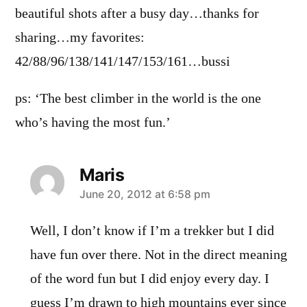
beautiful shots after a busy day…thanks for
sharing…my favorites:
42/88/96/138/141/147/153/161…bussi
ps: ‘The best climber in the world is the one
who’s having the most fun.’
Maris
says:
June 20, 2012 at 6:58 pm
Well, I don’t know if I’m a trekker but I did
have fun over there. Not in the direct meaning
of the word fun but I did enjoy every day. I
guess I’m drawn to high mountains ever since