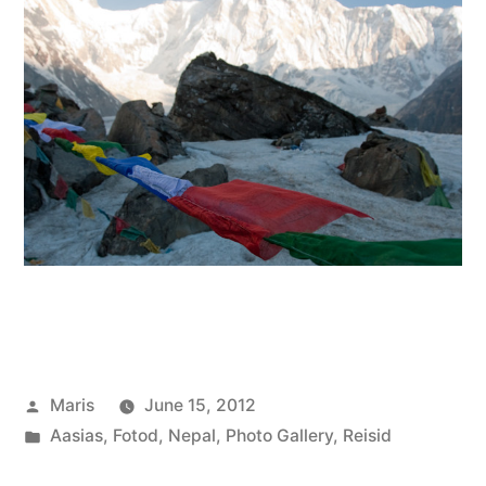
Posted
Maris
June 15, 2012
by
Posted
Aasias
,
Fotod
,
Nepal
,
Photo Gallery
,
Reisid
in