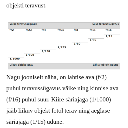
objekti teravust.
Nagu jooniselt näha, on lahtise ava (f/2)
puhul teravussügavus väike ning kinnise ava
(f/16) puhul suur. Kiire säriajaga (1/1000)
jääb liikuv objekt fotol terav ning aeglase
säriajaga (1/15) udune.