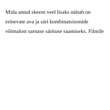
Mida antud skeem veel lisaks näitab on
erinevate ava ja säri kombinatsioonide
võimalust sarnase särituse saamiseks. Filmile
või digikaamera sensorile pääseb sama hulk
valgust määrates avaks kas f/2,8 ja säriks
1/500 või keerates ava f/8 ja säri 1/60 peale.
See, millist kombinatsiooni kasutada, sõltub
sellest, millist teravussügavust või liikumise
teravust fotograaf jäädvustada soovib.
Lisaks avale ja säriajale mõjutab säritust ka