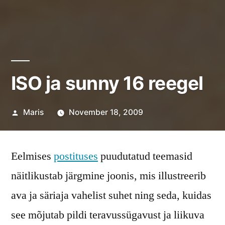
ISO ja sunny 16 reegel
Posted
Maris
November 18, 2009
by
Eelmises
postituses
puudutatud teemasid
näitlikustab järgmine joonis, mis illustreerib
ava ja säriaja vahelist suhet ning seda, kuidas
see mõjutab pildi teravussügavust ja liikuva