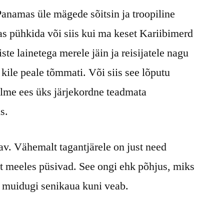
Panamas üle mägede sõitsin ja troopiline
s pühkida või siis kui ma keset Kariibimerd
te lainetega merele jäin ja reisijatele nagu
kile peale tõmmati. Või siis see lõputu
lme ees üks järjekordne teadmata
s.
v. Vähemalt tagantjärele on just need
t meeles püsivad. See ongi ehk põhjus, miks
 muidugi senikaua kuni veab.