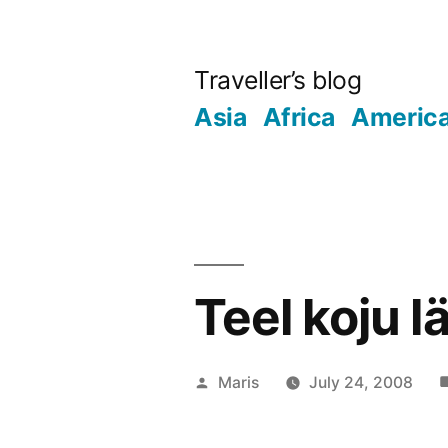
Skip
to
Traveller’s blog
content
Asia
Africa
Americ
Teel koju l
Posted
Maris
July 24, 2008
by