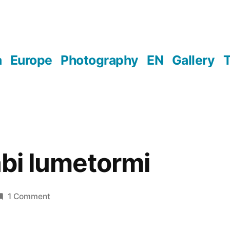
a
Europe
Photography
EN
Gallery
T
äbi lumetormi
on
1 Comment
Teel
koju