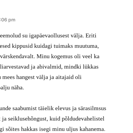
7:06 pm
eemolud su igapäevaollusest välja. Eriti
mesed kippusid kuidagi tuimaks muutuma,
i värskendavalt. Minu kogemus oli veel ka
üliarvestavad ja abivalmid, mindki lükkas
 mees hangest välja ja aitajaid oli
alju näha.
unde saabumist täielik elevus ja särasilmsus
ja seiklusehõngust, kuid põldudevahelistel
gi sõites hakkas isegi minu uljus kahanema.