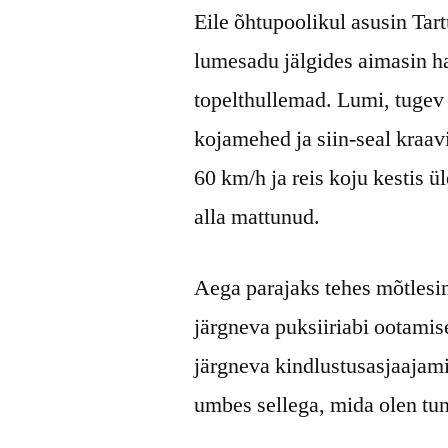
Eile õhtupoolikul asusin Tart
lumesadu jälgides aimasin ha
topelthullemad. Lumi, tugev t
kojamehed ja siin-seal kraavi
60 km/h ja reis koju kestis ü
alla mattunud.
Aega parajaks tehes mõtlesin 
järgneva puksiiriabi ootamise
järgneva kindlustusasjaajami
umbes sellega, mida olen tun