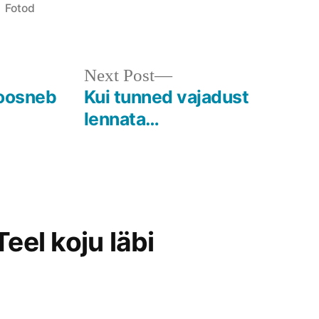
Posted
Fotod
in
Next
Next Post
post:
koosneb
Kui tunned vajadust
lennata…
eel koju läbi