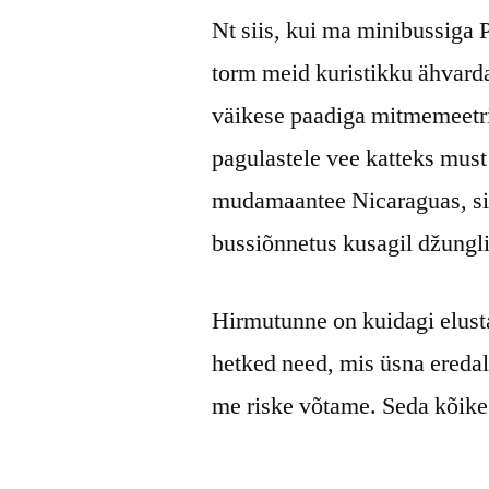
Nt siis, kui ma minibussiga 
torm meid kuristikku ähvarda
väikese paadiga mitmemeetris
pagulastele vee katteks must 
mudamaantee Nicaraguas, si
bussiõnnetus kusagil džungli
Hirmutunne on kuidagi elusta
hetked need, mis üsna eredal
me riske võtame. Seda kõike