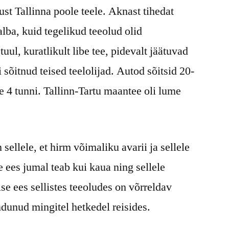
ust Tallinna poole teele. Aknast tihedat
läbi
lumetormi
lba, kuid tegelikud teeolud olid
uul, kuratlikult libe tee, pidevalt jäätuvad
 sõitnud teised teelolijad. Autod sõitsid 20-
le 4 tunni. Tallinn-Tartu maantee oli lume
sellele, et hirm võimaliku avarii ja sellele
 ees jumal teab kui kaua ning sellele
se ees sellistes teeoludes on võrreldav
dunud mingitel hetkedel reisides.