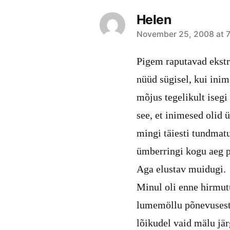
Helen
says:
November 25, 2008 at 
Pigem raputavad ekstr
nüüd sügisel, kui ini
mõjus tegelikult iseg
see, et inimesed olid 
mingi täiesti tundmatu
ümberringi kogu aeg p
Aga elustav muidugi.
Minul oli enne hirmut
lumemöllu põnevusest 
lõikudel vaid mälu jär