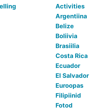
elling
Activities
Argentiina
Belize
Boliivia
Brasiilia
Costa Rica
Ecuador
El Salvador
Euroopas
Filipiinid
Fotod