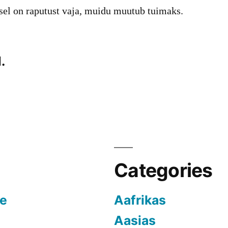
el on raputust vaja, muidu muutub tuimaks.
.
Categories
re
Aafrikas
Aasias