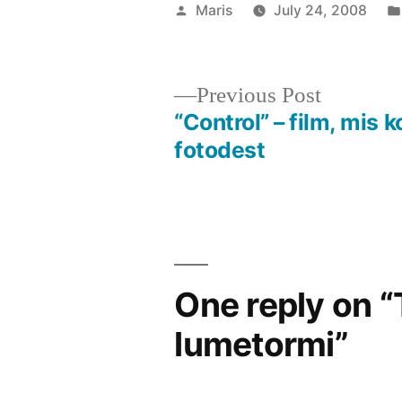
Posted
Maris
July 24, 2008
by
Previous
Previous Post
post:
“Control” – film, mis 
Post
fotodest
navigation
One reply on “T
lumetormi”